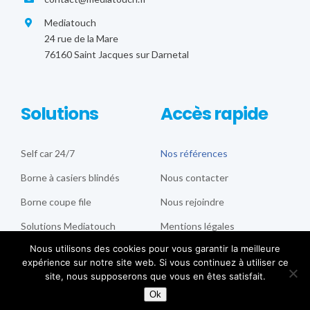
Mediatouch
24 rue de la Mare
76160 Saint Jacques sur Darnetal
Solutions
Accès rapide
Self car 24/7
Nos références
Borne à casiers blindés
Nous contacter
Borne coupe file
Nous rejoindre
Solutions Mediatouch
Mentions légales
Nous utilisons des cookies pour vous garantir la meilleure
expérience sur notre site web. Si vous continuez à utiliser ce
site, nous supposerons que vous en êtes satisfait.
© Copyright 2020 |
Mentions légales
|
Politique de
Ok
confidentialité des données
|
Réalisation PRAGMEA